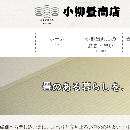
ホーム
小柳畳商店の
HOME
歴史・想い
HISTORY
畳のある暮らしを、
縁側から差し込む光に、ふわりと立ち上るい草の心地よい香り