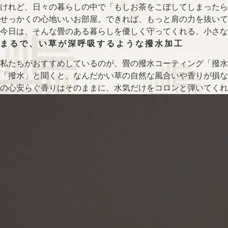
けれど、日々の暮らしの中で「もしお茶をこぼしてしまったら
せっかくの心地いいお部屋。できれば、もっと肩の力を抜いて
今日は、そんな畳のある暮らしを優しく守ってくれる、小さな
まるで、い草が深呼吸するような撥水加工
私たちがおすすめしているのが、畳の撥水コーティング「撥水
「撥水」と聞くと、なんだかい草の自然な風合いや香りが損な
の心安らぐ香りはそのままに、水気だけをコロンと弾いてくれ