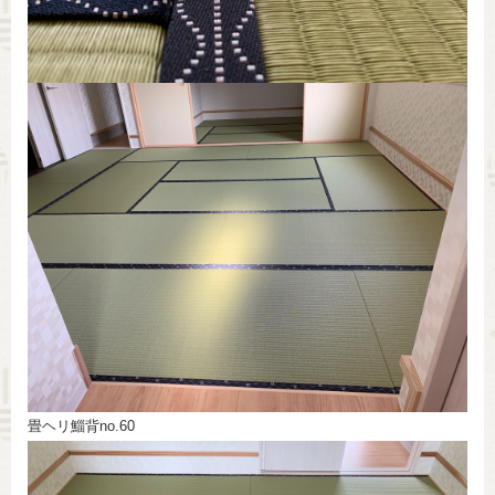
畳ヘリ鯔背no.60